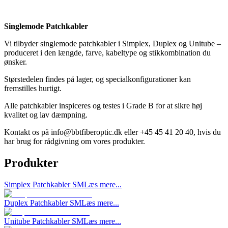
Singlemode Patchkabler
Vi tilbyder singlemode patchkabler i Simplex, Duplex og Unitube –
produceret i den længde, farve, kabeltype og stik­kombination du
ønsker.
Størstedelen findes på lager, og specialkonfigurationer kan
fremstilles hurtigt.
Alle patchkabler inspiceres og testes i Grade B for at sikre høj
kvalitet og lav dæmpning.
Kontakt os på
info@bbtfiberoptic.dk
eller +45 45 41 20 40, hvis du
har brug for rådgivning om vores produkter.
Produkter
Simplex Patchkabler SM
Læs mere...
Duplex Patchkabler SM
Læs mere...
Unitube Patchkabler SM
Læs mere...