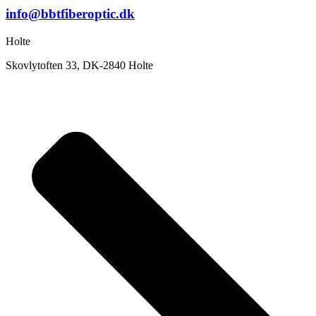
info@bbtfiberoptic.dk
Holte
Skovlytoften 33, DK-2840 Holte