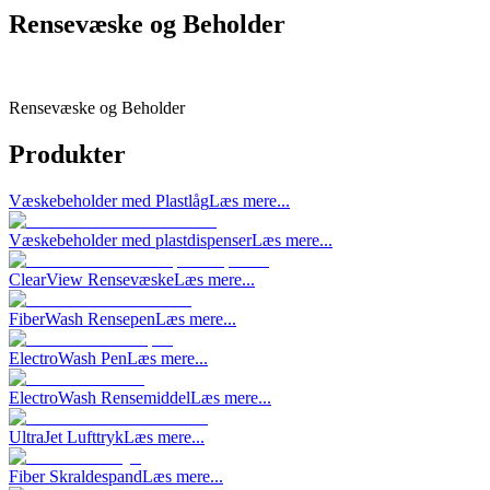
Rensevæske og Beholder
Rensevæske og Beholder
Produkter
Væskebeholder med Plastlåg
Læs mere...
Væskebeholder med plastdispenser
Læs mere...
ClearView Rensevæske
Læs mere...
FiberWash Rensepen
Læs mere...
ElectroWash Pen
Læs mere...
ElectroWash Rensemiddel
Læs mere...
UltraJet Lufttryk
Læs mere...
Fiber Skraldespand
Læs mere...