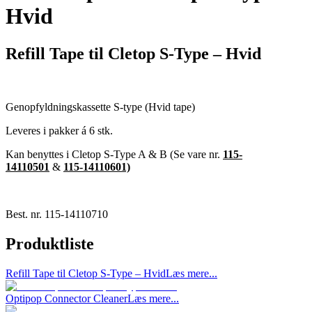
Hvid
Refill Tape til Cletop S-Type – Hvid
Genopfyldningskassette S-type (Hvid tape)
Leveres i pakker á 6 stk.
Kan benyttes i Cletop S-Type A & B (Se vare nr.
115-
14110501
&
115-14110601)
Best. nr.
115-14110710
Produktliste
Refill Tape til Cletop S-Type – Hvid
Læs mere...
Optipop Connector Cleaner
Læs mere...