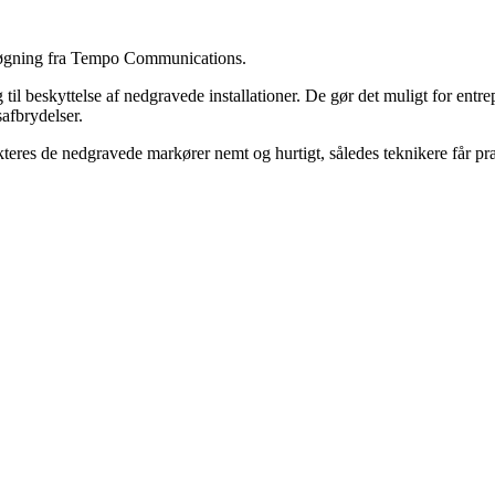
esøgning fra Tempo Communications.
til beskyttelse af nedgravede installationer. De gør det muligt for entre
safbrydelser.
es de nedgravede markører nemt og hurtigt, således teknikere får præ