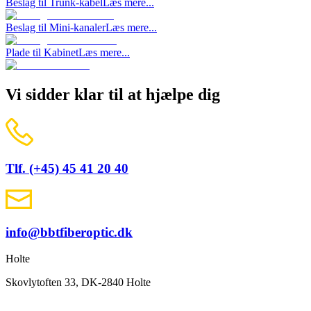
Beslag til Trunk-kabel
Læs mere...
Beslag til Mini-kanaler
Læs mere...
Plade til Kabinet
Læs mere...
Vi sidder klar til at hjælpe dig
Tlf. (+45) 45 41 20 40
info@bbtfiberoptic.dk
Holte
Skovlytoften 33, DK-2840 Holte