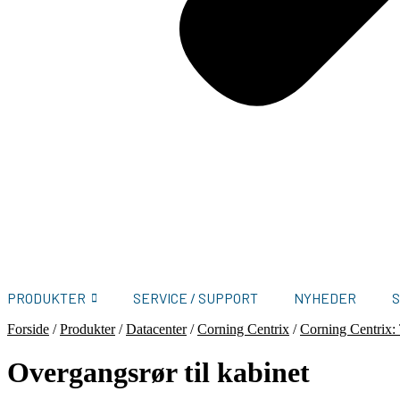
PRODUKTER
SERVICE / SUPPORT
NYHEDER
Forside
/
Produkter
/
Datacenter
/
Corning Centrix
/
Corning Centrix: 
Overgangsrør til kabinet