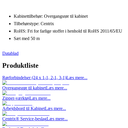
Kabinettilbehør: Overgangsrør til kabinet
Tilbehørstype: Centrix
RoHS: Fri for farlige stoffer i henhold til RoHS 2011/65/EU
Sæt med 50 m
Datablad
Produktliste
Rørforbindelser (24 x 1-1, 2-1, 3-1)
Læs mere...
Overgangsrør til kabinet
Læs mere...
Zipper-værktøj
Læs mere...
Arbejdsbord til Kabinet
Læs mere...
Centrix® Service-beslag
Læs mere...