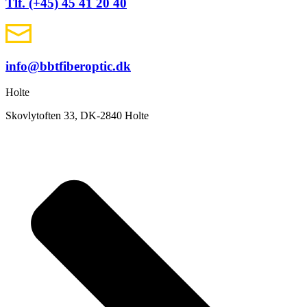
Tlf. (+45) 45 41 20 40
info@bbtfiberoptic.dk
Holte
Skovlytoften 33, DK-2840 Holte