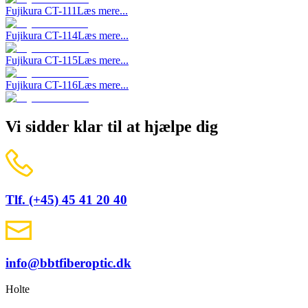
Fujikura CT-111
Læs mere...
Fujikura CT-114
Læs mere...
Fujikura CT-115
Læs mere...
Fujikura CT-116
Læs mere...
Vi sidder klar til at hjælpe dig
Tlf. (+45) 45 41 20 40
info@bbtfiberoptic.dk
Holte