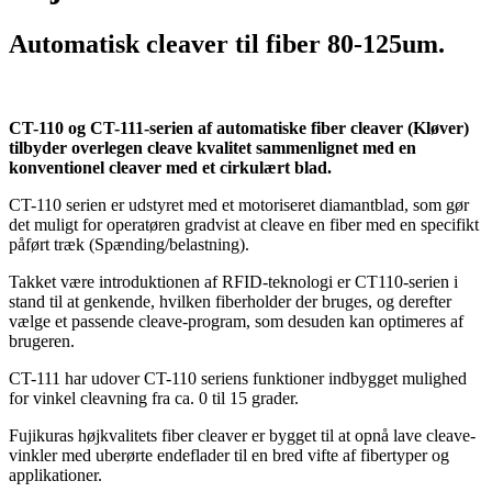
Automatisk cleaver til fiber 80-125um.
CT-110 og CT-111-serien af automatiske fiber cleaver (Kløver)
tilbyder overlegen cleave kvalitet sammenlignet med en
konventionel cleaver med et cirkulært blad.
CT-110 serien er udstyret med et motoriseret diamantblad, som gør
det muligt for operatøren gradvist at cleave en fiber med en specifikt
påført træk (Spænding/belastning).
Takket være introduktionen af RFID-teknologi er CT110-serien i
stand til at genkende, hvilken fiberholder der bruges, og derefter
vælge et passende cleave-program, som desuden kan optimeres af
brugeren.
CT-111 har udover CT-110 seriens funktioner indbygget mulighed
for vinkel cleavning fra ca. 0 til 15 grader.
Fujikuras højkvalitets fiber cleaver er bygget til at opnå lave cleave-
vinkler med uberørte endeflader til en bred vifte af fibertyper og
applikationer.