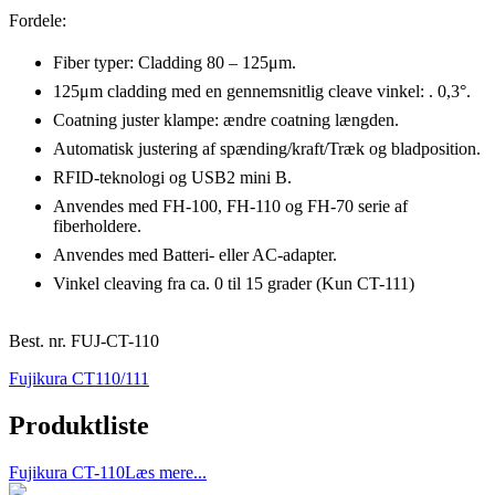
Fordele:
Fiber typer: Cladding 80 – 125μm.
125μm cladding med en gennemsnitlig cleave vinkel: . 0,3°.
Coatning juster klampe: ændre coatning længden.
Automatisk justering af spænding/kraft/Træk og bladposition.
RFID-teknologi og USB2 mini B.
Anvendes med FH-100, FH-110 og FH-70 serie af
fiberholdere.
Anvendes med Batteri- eller AC-adapter.
Vinkel cleaving fra ca. 0 til 15 grader (Kun CT-111)
Best. nr.
FUJ-CT-110
Fujikura CT110/111
Produktliste
Fujikura CT-110
Læs mere...