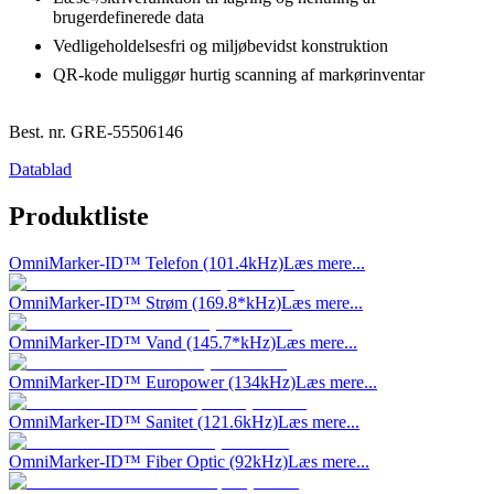
brugerdefinerede data
Vedligeholdelsesfri og miljøbevidst konstruktion
QR-kode muliggør hurtig scanning af markørinventar
Best. nr.
GRE-55506146
Datablad
Produktliste
OmniMarker-ID™ Telefon (101.4kHz)
Læs mere...
OmniMarker-ID™ Strøm (169.8*kHz)
Læs mere...
OmniMarker-ID™ Vand (145.7*kHz)
Læs mere...
OmniMarker-ID™ Europower (134kHz)
Læs mere...
OmniMarker-ID™ Sanitet (121.6kHz)
Læs mere...
OmniMarker-ID™ Fiber Optic (92kHz)
Læs mere...