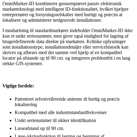
OmniMarker-ID kombinerer gennemprøvet passiv elektronisk
markørteknologi med intelligent ID-funktionalitet, hvilket hjælper
entreprenører og forsyningsselskaber med hurtigt og præcist at
lokalisere og administrere nedgravede installationer.
I modsætning til standardmarkører indeholder OmniMarker-ID ikke
kun et unikt serienummer, men giver også mulighed for lagring af
brugerdefinerede data direkte på markøren. Kritiske oplysninger
som installationstype, installationsdetaljer eller servicehistorik kan
skrives og aflæses med det samme ved hjælp af en kompatibel
locator på afstande op til 90 cm. og integreres problemfrit i en lang
række GIS-systemer.
Vigtige fordele:
Patenteret selvnivellerende antenne til hurtig og præcis
lokalisering
Kompatibel med alle industristandardfrekvenser
Unikt serienummer til sikker identifikation
Læseafstand op til 90 cm.
Læse-/skrivefunktion til lagring og hentning af