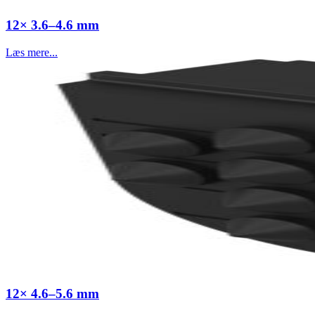
12× 3.6–4.6 mm
Læs mere...
12× 4.6–5.6 mm