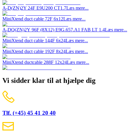
A-D(ZN)2Y 24F E9U200 CT1.7
Læs mere...
MiniXtend duct cable 72F 6x12
Læs mere...
A-DQ(ZN)2Y 96F (8X12) E9G.657.A1 FAB LT 1.4
Læs mere...
MiniXtend duct cable 144F 6x24
Læs mere...
MiniXtend duct cable 192F 8x24
Læs mere...
MiniXtend ductcable 288F 12x24
Læs mere...
Vi sidder klar til at hjælpe dig
Tlf. (+45) 45 41 20 40