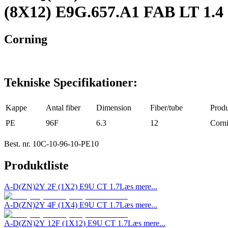
(8X12) E9G.657.A1 FAB LT 1.4
Corning
Tekniske Specifikationer:
Kappe
Antal fiber
Dimension
Fiber/tube
Prod
PE
96F
6.3
12
Corn
Best. nr.
10C-10-96-10-PE10
Produktliste
A-D(ZN)2Y 2F (1X2) E9U CT 1.7
Læs mere...
A-D(ZN)2Y 4F (1X4) E9U CT 1.7
Læs mere...
A-D(ZN)2Y 12F (1X12) E9U CT 1.7
Læs mere...