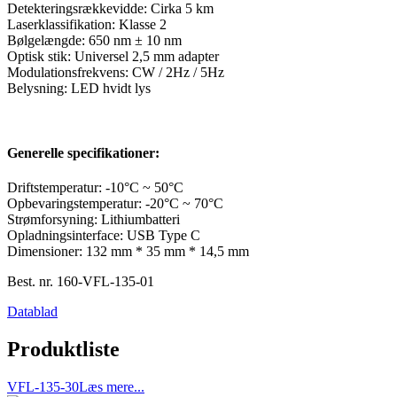
Detekteringsrækkevidde: Cirka 5 km
Laserklassifikation: Klasse 2
Bølgelængde: 650 nm ± 10 nm
Optisk stik: Universel 2,5 mm adapter
Modulationsfrekvens: CW / 2Hz / 5Hz
Belysning: LED hvidt lys
Generelle specifikationer:
Driftstemperatur: -10°C ~ 50°C
Opbevaringstemperatur: -20°C ~ 70°C
Strømforsyning: Lithiumbatteri
Opladningsinterface: USB Type C
Dimensioner: 132 mm * 35 mm * 14,5 mm
Best. nr.
160-VFL-135-01
Datablad
Produktliste
VFL-135-30
Læs mere...