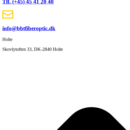
Tlf. (+45) 45 41 20 40
info@bbtfiberoptic.dk
Holte
Skovlytoften 33, DK-2840 Holte