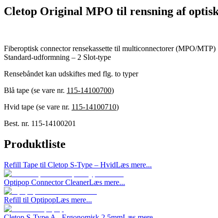
Cletop Original MPO til rensning af optis
Fiberoptisk connector rensekassette til multiconnectorer (MPO/MTP)
Standard-udformning – 2 Slot-type
Rensebåndet kan udskiftes med flg. to typer
Blå tape (se vare nr.
115-14100700
)
Hvid tape (se vare nr.
115-14100710
)
Best. nr.
115-14100201
Produktliste
Refill Tape til Cletop S-Type – Hvid
Læs mere...
Optipop Connector Cleaner
Læs mere...
Refill til Optipop
Læs mere...
Cletop S-Type A - Ergonomisk 2,5mm
Læs mere...