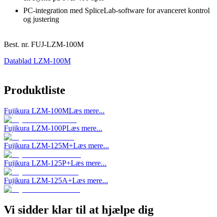
PC-integration med SpliceLab-software for avanceret kontrol
og justering
Best. nr.
FUJ-LZM-100M
Datablad LZM-100M
Produktliste
Fujikura LZM-100M
Læs mere...
Fujikura LZM-100P
Læs mere...
Fujikura LZM-125M+
Læs mere...
Fujikura LZM-125P+
Læs mere...
Fujikura LZM-125A+
Læs mere...
Vi sidder klar til at hjælpe dig