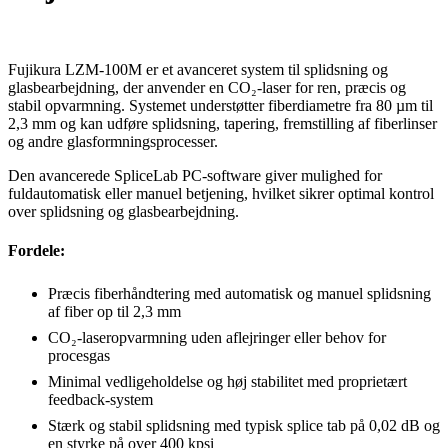
Fujikura LZM-100M er et avanceret system til splidsning og
glasbearbejdning, der anvender en CO₂-laser for ren, præcis og
stabil opvarmning. Systemet understøtter fiberdiametre fra 80 µm til
2,3 mm og kan udføre splidsning, tapering, fremstilling af fiberlinser
og andre glasformningsprocesser.
Den avancerede SpliceLab PC-software giver mulighed for
fuldautomatisk eller manuel betjening, hvilket sikrer optimal kontrol
over splidsning og glasbearbejdning.
Fordele:
Præcis fiberhåndtering med automatisk og manuel splidsning
af fiber op til 2,3 mm
CO₂-laseropvarmning uden aflejringer eller behov for
procesgas
Minimal vedligeholdelse og høj stabilitet med proprietært
feedback-system
Stærk og stabil splidsning med typisk splice tab på 0,02 dB og
en styrke på over 400 kpsi