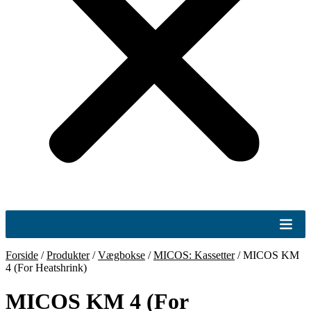
Forside
/
Produkter
/
Vægbokse
/
MICOS: Kassetter
/
MICOS KM
4 (For Heatshrink)
MICOS KM 4 (For