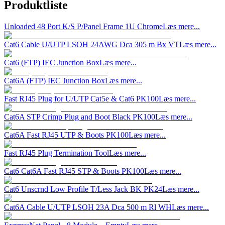
Produktliste
Unloaded 48 Port K/S P/Panel Frame 1U Chrome
Læs mere...
Cat6 Cable U/UTP LSOH 24AWG Dca 305 m Bx VT
Læs mere...
Cat6 (FTP) IEC Junction Box
Læs mere...
Cat6A (FTP) IEC Junction Box
Læs mere...
Fast RJ45 Plug for U/UTP Cat5e & Cat6 PK100
Læs mere...
Cat6A STP Crimp Plug and Boot Black PK100
Læs mere...
Cat6A Fast RJ45 UTP & Boots PK100
Læs mere...
Fast RJ45 Plug Termination Tool
Læs mere...
Cat6 Cat6A Fast RJ45 STP & Boots PK100
Læs mere...
Cat6 Unscrnd Low Profile T/Less Jack BK PK24
Læs mere...
Cat6A Cable U/UTP LSOH 23A Dca 500 m Rl WH
Læs mere...