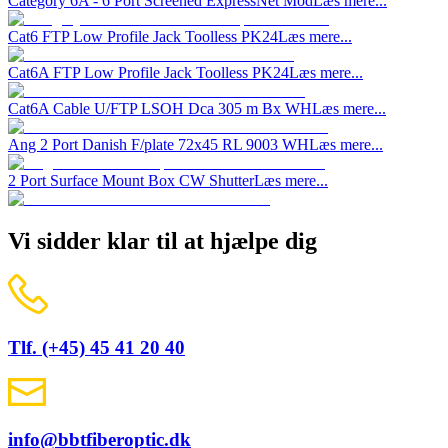
Category 6A - 6 Port Screened ExpressNet Mod
Læs mere...
Cat6 FTP Low Profile Jack Toolless PK24
Læs mere...
Cat6A FTP Low Profile Jack Toolless PK24
Læs mere...
Cat6A Cable U/FTP LSOH Dca 305 m Bx WH
Læs mere...
Ang 2 Port Danish F/plate 72x45 RL 9003 WH
Læs mere...
2 Port Surface Mount Box CW Shutter
Læs mere...
Vi sidder klar til at hjælpe dig
Tlf. (+45) 45 41 20 40
info@bbtfiberoptic.dk