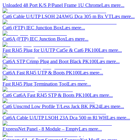
Unloaded 48 Port K/S P/Panel Frame 1U Chrome
Læs mere...
Cat6 Cable U/UTP LSOH 24AWG Dca 305 m Bx VT
Læs mere...
Cat6 (FTP) IEC Junction Box
Læs mere...
Cat6A (FTP) IEC Junction Box
Læs mere...
Fast RJ45 Plug for U/UTP Cat5e & Cat6 PK100
Læs mere...
Cat6A STP Crimp Plug and Boot Black PK100
Læs mere...
Cat6A Fast RJ45 UTP & Boots PK100
Læs mere...
Fast RJ45 Plug Termination Tool
Læs mere...
Cat6 Cat6A Fast RJ45 STP & Boots PK100
Læs mere...
Cat6 Unscrnd Low Profile T/Less Jack BK PK24
Læs mere...
Cat6A Cable U/UTP LSOH 23A Dca 500 m Rl WH
Læs mere...
ExpressNet Panel - 8 Module – Empty
Læs mere...