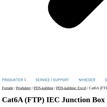
PRODUKTER
SERVICE / SUPPORT
NYHEDER
Forside
/
Produkter
/
PDS-kabling
/
PDS-kabling: Excel
/
Cat6A (FTP
Cat6A (FTP) IEC Junction Box