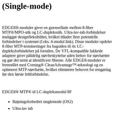
(Single-mode)
EDGE8®-moduler giver en grænseflade mellem 8-fiber
MTP®/MPO-stik og LC-dupleksstik. Ultra-lav-tab-forbindelser
muliggør designfleksibilitet, hvilket tillader flere potentielle
forbindelser i systemet (f.eks. 6-modul link). Disse moduler opdeler
8-fiber MTP-termineringer fra bagsiden til 4x LC-
dupleksforbindelser på forsiden. De VFL-kompatible lukkede
adaptere giver pålidelig støvbeskyttelse uden behov for støvhætter
og gør det nemt at identificere fibrene. Alle EDGE8-moduler er
fremstillet med Corning® CleanAdvantage™-teknologi og en
optimeret MTP-støvhætte, hvilket eliminerer behovet for rengøring
før den første feltforbindelse.
EDGE8® MTP® til LC-dupleksmodul 8F
Bøjningsforbedret singlemode (OS2)
Ultra-lav tab