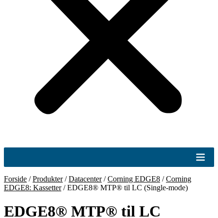
Forside
/
Produkter
/
Datacenter
/
Corning EDGE8
/
Corning
EDGE8: Kassetter
/
EDGE8® MTP® til LC (Single-mode)
EDGE8® MTP® til LC