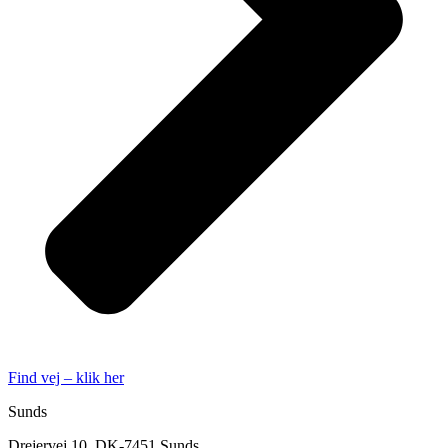
Find vej – klik her
Sunds
Drejervej 10, DK-7451 Sunds