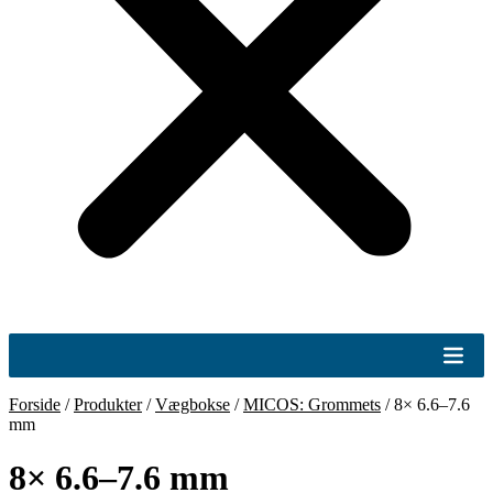
Forside
/
Produkter
/
Vægbokse
/
MICOS: Grommets
/
8× 6.6–7.6
mm
8× 6.6–7.6 mm