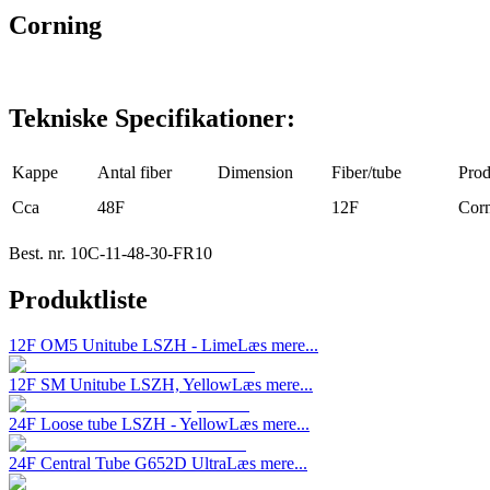
Corning
Tekniske Specifikationer:
Kappe
Antal fiber
Dimension
Fiber/tube
Prod
Cca
48F
12F
Cor
Best. nr.
10C-11-48-30-FR10
Produktliste
12F OM5 Unitube LSZH - Lime
Læs mere...
12F SM Unitube LSZH, Yellow
Læs mere...
24F Loose tube LSZH - Yellow
Læs mere...
24F Central Tube G652D Ultra
Læs mere...