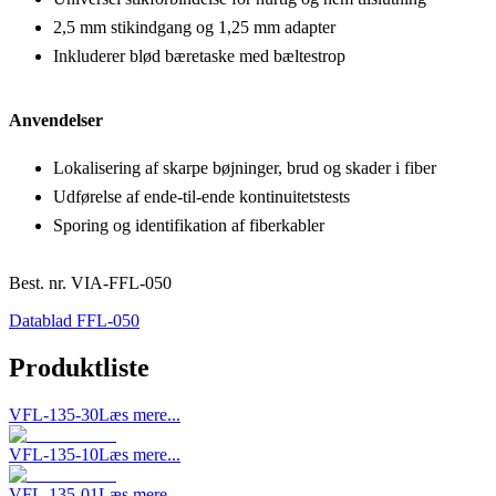
2,5 mm stikindgang og 1,25 mm adapter
Inkluderer blød bæretaske med bæltestrop
Anvendelser
Lokalisering af skarpe bøjninger, brud og skader i fiber
Udførelse af ende-til-ende kontinuitetstests
Sporing og identifikation af fiberkabler
Best. nr.
VIA-FFL-050
Datablad FFL-050
Produktliste
VFL-135-30
Læs mere...
VFL-135-10
Læs mere...
VFL-135-01
Læs mere...