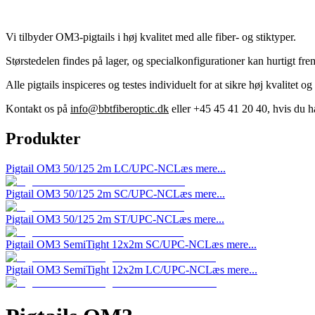
Vi tilbyder OM3-pigtails i høj kvalitet med alle fiber- og stiktyper.
Størstedelen findes på lager, og specialkonfigurationer kan hurtigt frem
Alle pigtails inspiceres og testes individuelt for at sikre høj kvalitet 
Kontakt os på
info@bbtfiberoptic.dk
eller +45 45 41 20 40, hvis du h
Produkter
Pigtail OM3 50/125 2m LC/UPC-NC
Læs mere...
Pigtail OM3 50/125 2m SC/UPC-NC
Læs mere...
Pigtail OM3 50/125 2m ST/UPC-NC
Læs mere...
Pigtail OM3 SemiTight 12x2m SC/UPC-NC
Læs mere...
Pigtail OM3 SemiTight 12x2m LC/UPC-NC
Læs mere...