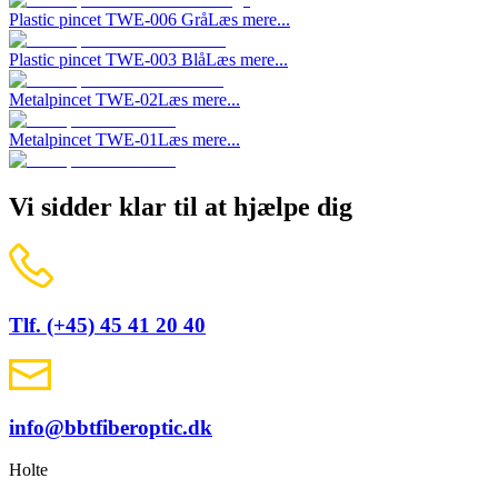
Plastic pincet TWE-006 Grå
Læs mere...
Plastic pincet TWE-003 Blå
Læs mere...
Metalpincet TWE-02
Læs mere...
Metalpincet TWE-01
Læs mere...
Vi sidder klar til at hjælpe dig
Tlf. (+45) 45 41 20 40
info@bbtfiberoptic.dk
Holte