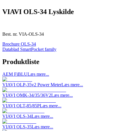
VIAVI OLS-34 Lyskilde
Best. nr.
VIA-OLS-34
Brochure OLS-34
Datablad SmartPocket family
Produktliste
AEM FiBLU
Læs mere...
VIAVI OLP-35v2 Power Meter
Læs mere...
VIAVI OMK-34/35/36V2
Læs mere...
VIAVI OLT-85/85P
Læs mere...
VIAVI OLS-34
Læs mere...
VIAVI OLS-35
Læs mere...