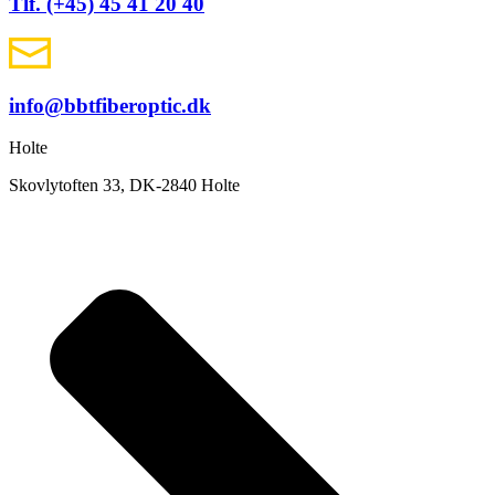
Tlf. (+45) 45 41 20 40
info@bbtfiberoptic.dk
Holte
Skovlytoften 33, DK-2840 Holte