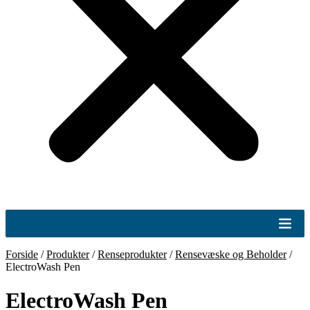
Forside
/
Produkter
/
Renseprodukter
/
Rensevæske og Beholder
/
ElectroWash Pen
ElectroWash Pen