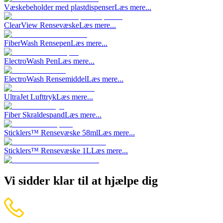
Væskebeholder med plastdispenser
Læs mere...
ClearView Rensevæske
Læs mere...
FiberWash Rensepen
Læs mere...
ElectroWash Pen
Læs mere...
ElectroWash Rensemiddel
Læs mere...
UltraJet Lufttryk
Læs mere...
Fiber Skraldespand
Læs mere...
Sticklers™ Rensevæske 58ml
Læs mere...
Sticklers™ Rensevæske 1L
Læs mere...
Vi sidder klar til at hjælpe dig