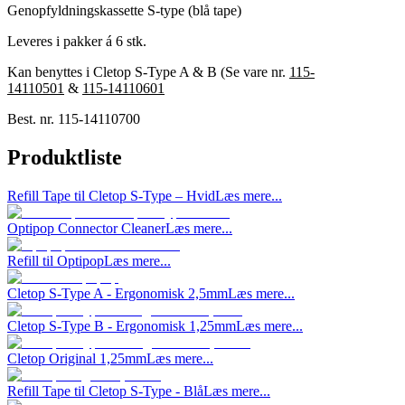
Genopfyldningskassette S-type (blå tape)
Leveres i pakker á 6 stk.
Kan benyttes i Cletop S-Type A & B (Se vare nr.
115-
14110501
&
115-14110601
Best. nr.
115-14110700
Produktliste
Refill Tape til Cletop S-Type – Hvid
Læs mere...
Optipop Connector Cleaner
Læs mere...
Refill til Optipop
Læs mere...
Cletop S-Type A - Ergonomisk 2,5mm
Læs mere...
Cletop S-Type B - Ergonomisk 1,25mm
Læs mere...
Cletop Original 1,25mm
Læs mere...
Refill Tape til Cletop S-Type - Blå
Læs mere...