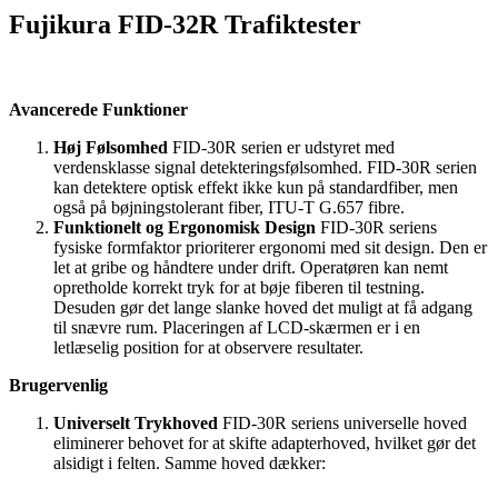
Fujikura FID-32R Trafiktester
Avancerede Funktioner
Høj Følsomhed
FID-30R serien er udstyret med
verdensklasse signal detekteringsfølsomhed. FID-30R serien
kan detektere optisk effekt ikke kun på standardfiber, men
også på bøjningstolerant fiber, ITU-T G.657 fibre.
Funktionelt og Ergonomisk Design
FID-30R seriens
fysiske formfaktor prioriterer ergonomi med sit design. Den er
let at gribe og håndtere under drift. Operatøren kan nemt
opretholde korrekt tryk for at bøje fiberen til testning.
Desuden gør det lange slanke hoved det muligt at få adgang
til snævre rum. Placeringen af LCD-skærmen er i en
letlæselig position for at observere resultater.
Brugervenlig
Universelt Trykhoved
FID-30R seriens universelle hoved
eliminerer behovet for at skifte adapterhoved, hvilket gør det
alsidigt i felten. Samme hoved dækker: