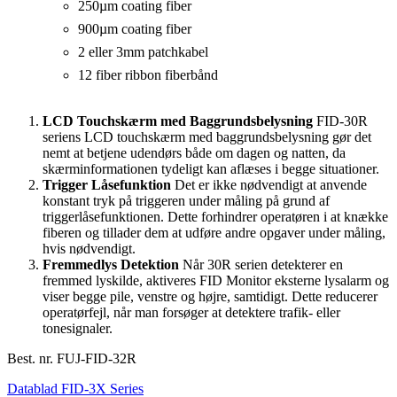
250µm coating fiber
900µm coating fiber
2 eller 3mm patchkabel
12 fiber ribbon fiberbånd
LCD Touchskærm med Baggrundsbelysning
FID-30R
seriens LCD touchskærm med baggrundsbelysning gør det
nemt at betjene udendørs både om dagen og natten, da
skærminformationen tydeligt kan aflæses i begge situationer.
Trigger Låsefunktion
Det er ikke nødvendigt at anvende
konstant tryk på triggeren under måling på grund af
triggerlåsefunktionen. Dette forhindrer operatøren i at knække
fiberen og tillader dem at udføre andre opgaver under måling,
hvis nødvendigt.
Fremmedlys Detektion
Når 30R serien detekterer en
fremmed lyskilde, aktiveres FID Monitor eksterne lysalarm og
viser begge pile, venstre og højre, samtidigt. Dette reducerer
operatørfejl, når man forsøger at detektere trafik- eller
tonesignaler.
Best. nr.
FUJ-FID-32R
Datablad FID-3X Series