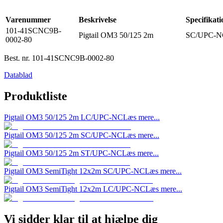
Varenummer
Beskrivelse
Specifikati
101-41SCNC9B-
Pigtail OM3 50/125 2m
SC/UPC-NC
0002-80
Best. nr.
101-41SCNC9B-0002-80
Datablad
Produktliste
Pigtail OM3 50/125 2m LC/UPC-NC
Læs mere...
Pigtail OM3 50/125 2m SC/UPC-NC
Læs mere...
Pigtail OM3 50/125 2m ST/UPC-NC
Læs mere...
Pigtail OM3 SemiTight 12x2m SC/UPC-NC
Læs mere...
Pigtail OM3 SemiTight 12x2m LC/UPC-NC
Læs mere...
Vi sidder klar til at hjælpe dig