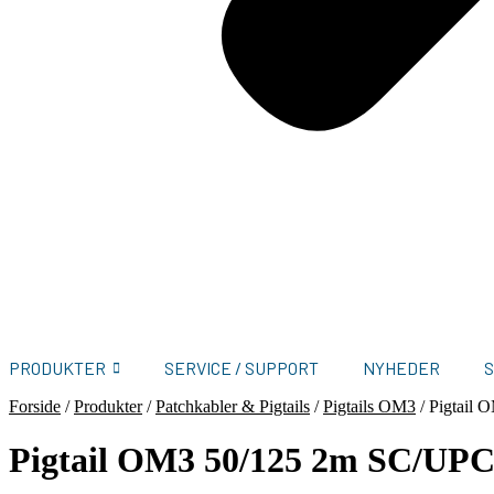
PRODUKTER
SERVICE / SUPPORT
NYHEDER
Forside
/
Produkter
/
Patchkabler & Pigtails
/
Pigtails OM3
/
Pigtail
Pigtail OM3 50/125 2m SC/UP