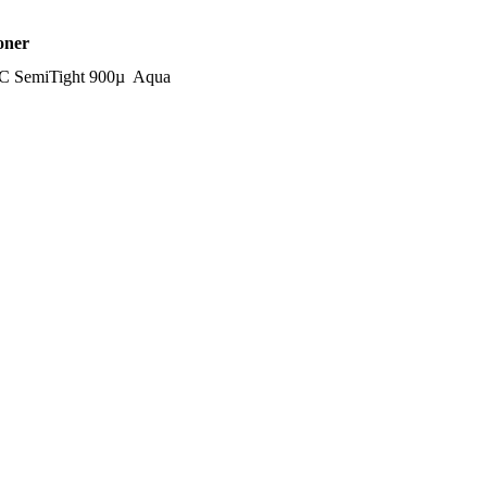
oner
 SemiTight 900µ Aqua