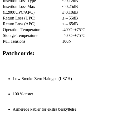
Insertion Loss Type
≤ 0,12dB
Insertion Loss Max
≤ 0,25dB
(E2000UPC/APC)
≤ 0,10dB
Return Loss (UPC)
≤ – 55dB
Return Loss (APC)
≤ – 65dB
Operation Temperature
-40°C ̴ +75°C
Storage Temperature
-40°C ̴ +75°C
Pull Tensions
100N
Patchcords:
Low Smoke Zero Halogen (LSZH)
100 % testet
Armerede kabler for ekstra beskyttelse