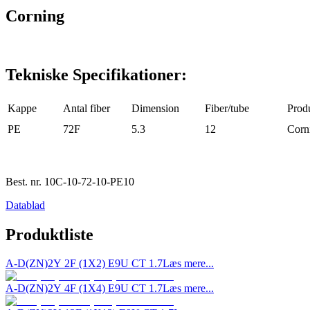
Corning
Tekniske Specifikationer:
Kappe
Antal fiber
Dimension
Fiber/tube
Prod
PE
72F
5.3
12
Corn
Best. nr.
10C-10-72-10-PE10
Datablad
Produktliste
A-D(ZN)2Y 2F (1X2) E9U CT 1.7
Læs mere...
A-D(ZN)2Y 4F (1X4) E9U CT 1.7
Læs mere...