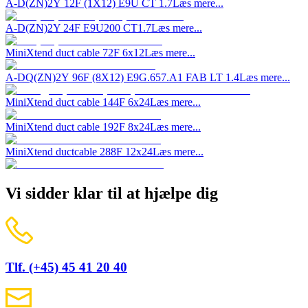
A-D(ZN)2Y 12F (1X12) E9U CT 1.7
Læs mere...
A-D(ZN)2Y 24F E9U200 CT1.7
Læs mere...
MiniXtend duct cable 72F 6x12
Læs mere...
A-DQ(ZN)2Y 96F (8X12) E9G.657.A1 FAB LT 1.4
Læs mere...
MiniXtend duct cable 144F 6x24
Læs mere...
MiniXtend duct cable 192F 8x24
Læs mere...
MiniXtend ductcable 288F 12x24
Læs mere...
Vi sidder klar til at hjælpe dig
Tlf. (+45) 45 41 20 40