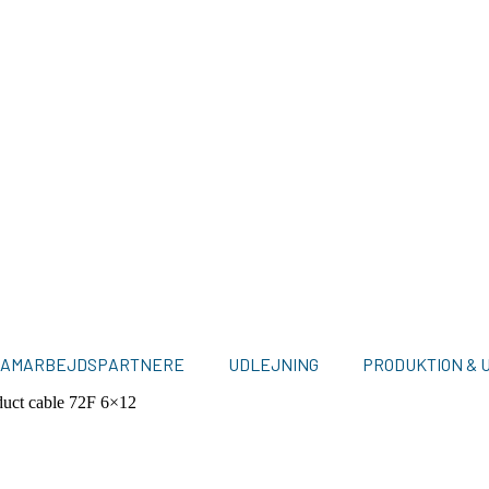
SAMARBEJDSPARTNERE
UDLEJNING
PRODUKTION & 
uct cable 72F 6×12