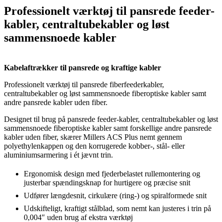
Professionelt værktøj til pansrede feeder-
kabler, centraltubekabler og løst
sammensnoede kabler
Kabelaftrækker til pansrede og kraftige kabler
Professionelt værktøj til pansrede fiberfeederkabler,
centraltubekabler og løst sammensnoede fiberoptiske kabler samt
andre pansrede kabler uden fiber.
Designet til brug på pansrede feeder-kabler, centraltubekabler og løst
sammensnoede fiberoptiske kabler samt forskellige andre pansrede
kabler uden fiber, skærer Millers ACS Plus nemt gennem
polyethylenkappen og den korrugerede kobber-, stål- eller
aluminiumsarmering i ét jævnt trin.
Ergonomisk design med fjederbelastet rullemontering og
justerbar spændingsknap for hurtigere og præcise snit
Udfører længdesnit, cirkulære (ring-) og spiralformede snit
Udskifteligt, kraftigt stålblad, som nemt kan justeres i trin på
0,004″ uden brug af ekstra værktøj