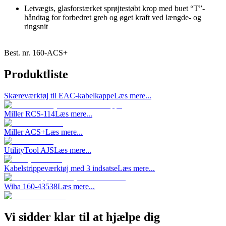
Letvægts, glasforstærket sprøjtestøbt krop med buet “T”-
håndtag for forbedret greb og øget kraft ved længde- og
ringsnit
Best. nr.
160-ACS+
Produktliste
Skæreværktøj til EAC-kabelkappe
Læs mere...
Miller RCS-114
Læs mere...
Miller ACS+
Læs mere...
UtilityTool AJS
Læs mere...
Kabelstrippeværktøj med 3 indsatse
Læs mere...
Wiha 160-43538
Læs mere...
Vi sidder klar til at hjælpe dig