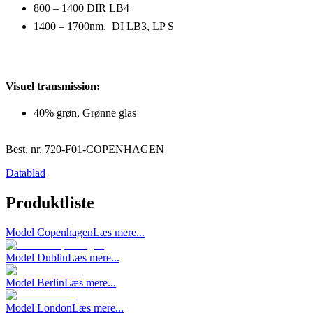
800 – 1400 DIR LB4
1400 – 1700nm. DI LB3, LP S
Visuel transmission:
40% grøn, Grønne glas
Best. nr.
720-F01-COPENHAGEN
Datablad
Produktliste
Model Copenhagen
Læs mere...
Model Dublin
Læs mere...
Model Berlin
Læs mere...
Model London
Læs mere...