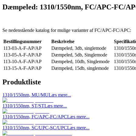
Dæmpeled: 1310/1550nm, FC/APC-FC/A
Se nedenstående katalog for mulige varianter af FC/APC-FC/APC:
Bestillingsnummer
Beskrivelse
Specifikat
113-03-A-F-AP/AP
Dæmpeled, 3db, singlemode
1310/155
113-05-A-F-AP/AP
Dæmpeled, 5db, Singlemode
1310/155
113-10-A-F-AP/AP
Dæmpeled, 10db, Singlemode
1310/155
113-15-A-F-AP/AP
Dæmpeled, 15db, singlemode
1310/155
Produktliste
1310/1550nm, MU/MU
Læs mere...
1310/1550nm, ST/ST
Læs mere...
1310/1550nm, FC/APC-FC/APC
Læs mere...
1310/1550nm, SC/UPC-SC/UPC
Læs mere...