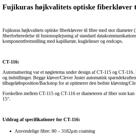
Fujikuras højkvalitets optiske fiberkløver 
Fujikuras højkvalitets optiske fiberkløvere til fibre med stor diameter 
fiberforberedelse til fusionssplejsning af standard datakommunikations
komponentfremstilling med kapillarrør, kuglelinser og endcaps.
CT-116:
Automatisering var et nøgletema under design af CT-115 og CT-116. Må
og indstillinger. Begge kløver/Clever Juster automatisk spændekrafte
tilbageløbsposition/Backstop for at optimerer den bedste kløvning/Cl
Forskellen mellem CT-115 og CT-116 er diameteren af fiber som kan 
15°.
Uddrag af specifikationer for CT-116:
Anvendelige fibre: 80 – 3182
μ
m coatning