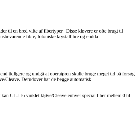
r til en bred vifte af fibertyper. Disse kløvere er ofte brugt til
onsbevarende fibre, fotoniske krystalfibre og endda
nd tidligere og undgå at operatøren skulle bruge meget tid på forsøg
kløve/Cleave. Derudover har de begge automatisk
an CT-116 vinklet kløve/Cleave enhver special fiber mellem 0 til