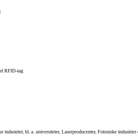
g
 af RFID-tag
ke industrier, bl. a. universiteter, Laserproducenter, Fotoniske industri