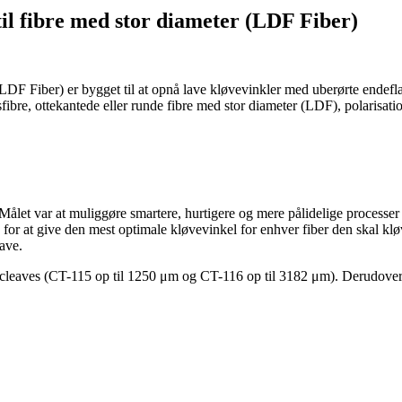
til fibre med stor diameter (LDF Fiber)
(LDF Fiber) er bygget til at opnå lave kløvevinkler med uberørte endeflade
fibre, ottekantede eller runde fibre med stor diameter (LDF), polarisati
let var at muliggøre smartere, hurtigere og mere pålidelige processer e
n for at give den mest optimale kløvevinkel for enhver fiber den skal 
eave.
cleaves (CT-115 op til 1250 μm og CT-116 op til 3182 μm). Derudover k