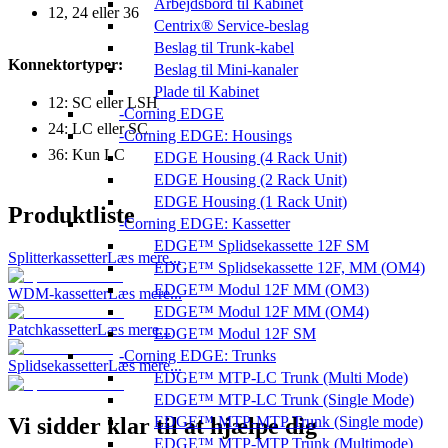
Arbejdsbord til Kabinet
12, 24 eller 36
Centrix® Service-beslag
Beslag til Trunk-kabel
Konnektortyper:
Beslag til Mini-kanaler
Plade til Kabinet
12: SC eller LSH
Corning EDGE
24: LC eller SC
Corning EDGE: Housings
36: Kun LC
EDGE Housing (4 Rack Unit)
EDGE Housing (2 Rack Unit)
EDGE Housing (1 Rack Unit)
Produktliste
Corning EDGE: Kassetter
EDGE™ Splidsekassette 12F SM
Splitterkassetter
Læs mere...
EDGE™ Splidsekassette 12F, MM (OM4)
EDGE™ Modul 12F MM (OM3)
WDM-kassetter
Læs mere...
EDGE™ Modul 12F MM (OM4)
Patchkassetter
Læs mere...
EDGE™ Modul 12F SM
Corning EDGE: Trunks
Splidsekassetter
Læs mere...
EDGE™ MTP-LC Trunk (Multi Mode)
EDGE™ MTP-LC Trunk (Single Mode)
Vi sidder klar til at hjælpe dig
EDGE™ MTP-MTP Trunk (Single mode)
EDGE™ MTP-MTP Trunk (Multimode)