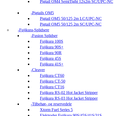
Pigtail OM4 SemiTight 12x2m SC/UPC-NC
Pigtails OM5
Pigtail OM5 50/125 2m LC/UPC-NC
Pigtail OM5 50/125 2m SC/UPC-NC
Fujikura-Splidsere
Fusion Splidser
Fujikura 100S
Fujikura 90S+
Fujikura 90R
Fujikura 45S
Fujikura 41S+
Cleaver
Fujikura CT60
Fujikura CT-50
Fujikura CT16
Fujikura RS-02 Hot Jacket Stripper
Fujikura RS-03 Hot Jacket Stripper
Tilbehør- og reservedele
Xtorm Fuel Series 5
Elektroder Fujikura 90S/45S/41S/31S