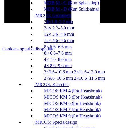
MDB M - C (Kun Splidsning)
MDB M - D (Kun Splidsning)
MICOS: Grommets
24×1.8–2.2 mm
24× 2.2–3.0 mm
12× 3.6–4.6 mm
12× 4.6–5.6 mm
8× 5.6–6.6 mm
Cookies- og privatlivspolitik
8× 6.6–7.6 mm
4× 7.6–8.6 mm
4× 8.6–9.6 mm
2×9.6–10.6 mm 2×11.6–13.0 mm
2×9.6–10.6 mm 2×10.6–11.6 mm
MICOS: Kassetter
MICOS KM 4 (For Heatshrink)
MICOS KM 5 (For Heatshrink)
MICOS KM 6 (for Heatshrink)
MICOS KM 7 (for Heatshrink)
MICOS KM 9 (for Heatshrink)
MICOS: Specialdesign