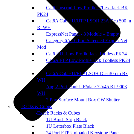
Cat6 Unscrnd Low Profile T/Less Jack BK
PK24
Cat6A Cable U/UTP LSOH 23A Dca 500 m
Rl WH
ExpressNet Panel - 8 Module – Empty
Category 6A - 6 Port Screened ExpressNet
Mod
Cat6 FTP Low Profile Jack Toolless PK24
Cat6A FTP Low Profile Jack Toolless PK24
Cat6A Cable U/FTP LSOH Dca 305 m Bx
WH
Ang 2 Port Danish F/plate 72x45 RL 9003
WH
2 Port Surface Mount Box CW Shutter
Racks & Cubes
Excel: Racks & Cubes
1U Brush Strip Black
1U Letterbox Plate Black
24 Port FTP Unloaded Keystone Panel