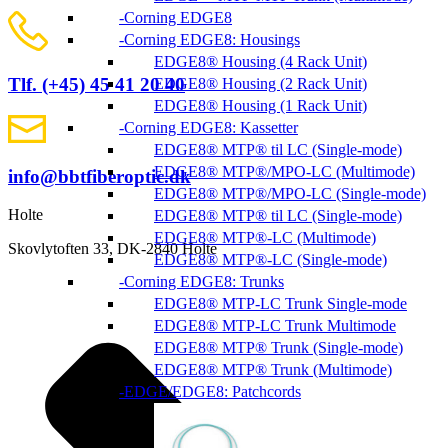
Corning EDGE8
Corning EDGE8: Housings
EDGE8® Housing (4 Rack Unit)
Tlf. (+45) 45 41 20 40
EDGE8® Housing (2 Rack Unit)
EDGE8® Housing (1 Rack Unit)
Corning EDGE8: Kassetter
EDGE8® MTP® til LC (Single-mode)
EDGE8® MTP®/MPO-LC (Multimode)
info@bbtfiberoptic.dk
EDGE8® MTP®/MPO-LC (Single-mode)
Holte
EDGE8® MTP® til LC (Single-mode)
EDGE8® MTP®-LC (Multimode)
Skovlytoften 33, DK-2840 Holte
EDGE8® MTP®-LC (Single-mode)
Corning EDGE8: Trunks
EDGE8® MTP-LC Trunk Single-mode
EDGE8® MTP-LC Trunk Multimode
EDGE8® MTP® Trunk (Single-mode)
EDGE8® MTP® Trunk (Multimode)
EDGE/EDGE8: Patchcords