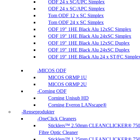
ODF 24 x SC/UPC Simplex
ODF 24 x SC/APC Simplex
Tom ODF 12 x SC Simplex
Tom ODF 24 x SC Simplex
ODF 19″ 1HE Black Alu 12xSC Simplex
ODF 19″ 1HE Black Alu 24xSC Simplex
ODF 19″ 1HE Black Alu 12xSC Duplex
ODF 19″ 1HE Black Alu 24xSC Duplex
ODF 19″ 1HE Black Alu 24 x ST/FC Simple
MICOS ODF
MICOS ORMP 1U
MICOS ORMP 2U
Corning ODF
Corning Unisub HD
Corning Everon LANscape®
Renseprodukter
OneClick Cleaners
Sticklers™ 2.50mm CLEANCLICKER® 75
Fibre Optic Cleaner
Sticklers™ 1.25mm CLEANCLICKER® 75