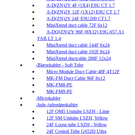
A-D(ZN)2Y 4F (1X4) E9U CT 1.7
A-D(ZN)2Y 12F (1X12) E9U CT 1.7
A-D(ZN)2Y 24F E9U200 CT1.7
MiniXtend duct cable 72F 6x12
A-DQ(ZN)2Y 96F (8X12) E9G.657.A1
FAB LT 1.4
MiniXtend duct cable 144F 6x24
MiniXtend duct cable 192F 8x24
MiniXtend ductcable 288F 12x24
Blæsekabler - Soft Tube
Micro Module Duct Cable 48F 4T12F
MK-FM Duct Cable 96F 8x12
MK-FM8-PE
MK-FM9-PE
Microkabler
Inde-/udendørskabler
12F OM5 Unitube LSZH - Lime
12F SM Unitube LSZH, Yellow
24F Loose tube LSZH - Yellow
24F Central Tube G652D Ultra