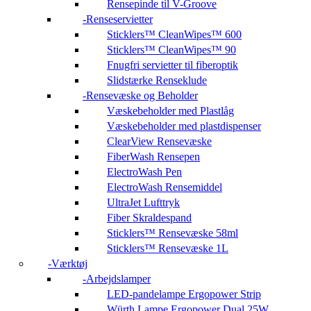
Rensepinde til V-Groove
Renseservietter
Sticklers™ CleanWipes™ 600
Sticklers™ CleanWipes™ 90
Fnugfri servietter til fiberoptik
Slidstærke Renseklude
Rensevæske og Beholder
Væskebeholder med Plastlåg
Væskebeholder med plastdispenser
ClearView Rensevæske
FiberWash Rensepen
ElectroWash Pen
ElectroWash Rensemiddel
UltraJet Lufttryk
Fiber Skraldespand
Sticklers™ Rensevæske 58ml
Sticklers™ Rensevæske 1L
Værktøj
Arbejdslamper
LED-pandelampe Ergopower Strip
Würth Lampe Ergopower Dual 25W