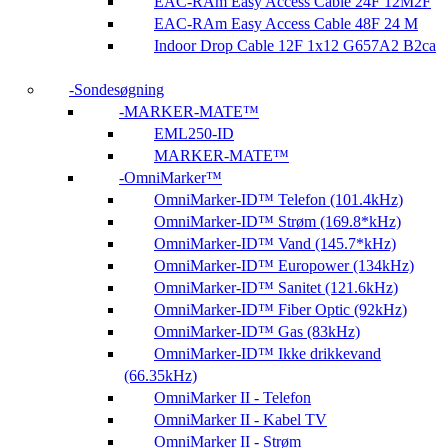
EAC-RAm Easy Access Cable 24F 12M2F
EAC-RAm Easy Access Cable 48F 24 M
Indoor Drop Cable 12F 1x12 G657A2 B2ca
Sondesøgning
MARKER-MATE™
EML250-ID
MARKER-MATE™
OmniMarker™
OmniMarker-ID™ Telefon (101.4kHz)
OmniMarker-ID™ Strøm (169.8*kHz)
OmniMarker-ID™ Vand (145.7*kHz)
OmniMarker-ID™ Europower (134kHz)
OmniMarker-ID™ Sanitet (121.6kHz)
OmniMarker-ID™ Fiber Optic (92kHz)
OmniMarker-ID™ Gas (83kHz)
OmniMarker-ID™ Ikke drikkevand
(66.35kHz)
OmniMarker II - Telefon
OmniMarker II - Kabel TV
OmniMarker II - Strøm