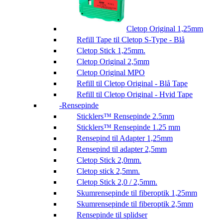
Cletop Original 1,25mm
Refill Tape til Cletop S-Type - Blå
Cletop Stick 1,25mm.
Cletop Original 2,5mm
Cletop Original MPO
Refill til Cletop Original - Blå Tape
Refill til Cletop Original - Hvid Tape
Rensepinde
Sticklers™ Rensepinde 2.5mm
Sticklers™ Rensepinde 1.25 mm
Rensepind til Adapter 1,25mm
Rensepind til adapter 2,5mm
Cletop Stick 2,0mm.
Cletop stick 2,5mm.
Cletop Stick 2,0 / 2,5mm.
Skumrensepinde til fiberoptik 1,25mm
Skumrensepinde til fiberoptik 2,5mm
Rensepinde til splidser