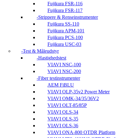
Fujikura FSR-116
Fujikura FSR-117
Strippere & Renseinstrumenter
Fujikura SS-110
Fujikura APM-101
Fujikura PCS-100
Fujikura USC-03
Test & Måleudstyr
Hastighedstest
VIAVI NSC-100
VIAVI NSC-200
Fiber testinstrumenter
AEM FiBLU
VIAVI OLP-35v2 Power Meter
VIAVI OMK-34/35/36V2
VIAVI OLT-85/85P
VIAVI OLS-34
VIAVI OLS-35
VIAVI OLS-36
VIAVI ONA-800 OTDR Platform