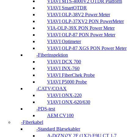
VIAVI MTS-4000V2 OTDR Platform
VIAVI SmartOTDR
VIAVI OLP-38V2 Power Meter
VIAVI OLP-37XV2 PON PowerMeter
VIA-OLP-39X PON Power Meter
VIAVI OLP-87 PON Power Meter
VIAVI Optimeter
VIAVI OLP-87 XGS PON Power Meter
Fiberinspektion
VIAVI DCX 700
VIAVI INX-760
VIAVI FiberChek Probe
VIAVI P5000 Probe
CATV/COAX
VIAVI ONX-220
VIAVI ONX-620/630
PDS-test
AEM CV100
Fiberkabel
Standard Blæsekabler
A-D(ZN)2Y 2F (1X2) E9U CT 1.7