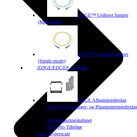
EDGE™ Uniboot Jumper
(Multimode)
EDGE™ Uniboot Jumper
(Single-mode)
EDGE/EDGE8: Tilbehør
EDGE Aflastningsbeslag
EDGE™ Forlænger- og Planmonteringsbesla
Portreplikeringskabinet
MTP Pro Tilbehør
AFL Hyperscale