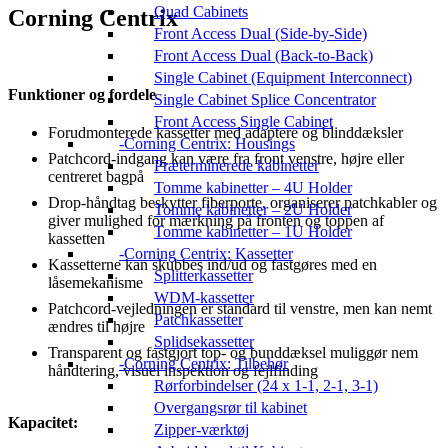
Quad Cabinets
Corning Centrix
Front Access Dual (Side-by-Side)
Front Access Dual (Back-to-Back)
Single Cabinet (Equipment Interconnect)
Funktioner og fordele
Single Cabinet Splice Concentrator
Front Access Single Cabinet
Forudmonterede kassetter med adaptere og blinddæksler
Corning Centrix: Housings
Patchcord-indgang kan være fra front venstre, højre eller
Præterminerede kabinetter
centreret bagpå
Tomme kabinetter – 4U Holder
Drop-håndtag beskytter fiberporte, organiserer patchkabler og
Tomme kabinetter – 2U Holder
giver mulighed for mærkning på fronten og toppen af
Tomme kabinetter – 1U Holder
kassetten
Corning Centrix: Kassetter
Kassetterne kan skubbes ind/ud og fastgøres med en
Splitterkassetter
låsemekanisme
WDM-kassetter
Patchcord-vejledningen er standard til venstre, men kan nemt
Patchkassetter
ændres til højre
Splidsekassetter
Transparent og fastgjort top- og bunddæksel muliggør nem
Corning Centrix: Tilbehør
håndtering, visuel inspektion og fejlfinding
Rørforbindelser (24 x 1-1, 2-1, 3-1)
Overgangsrør til kabinet
Kapacitet:
Zipper-værktøj