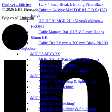
1U x 4 Snap Break Blanking Plate Black
Find vej – klik her
© 2026 BBT fiberoptic
Enbeam 24 Way MM FOP 8 LC DX (16F)
Beige
Følg os på
LinkedIn
HD HORI MGR 2U 152mmX482mm –
FRONT
Cable Manage Bar 1U 5 V Plastic Hoops
65mm BK
Cable Ties 3.6 mm x 300 mm Black PK100
Vægbokse
MICOS MDB XS
MDB XS - A (Patching & Splidsning)
MDB XS - B (Patching)
MDB XS - C (Kun Splidsning)
MICOS MDB S
MDB S - A (Patching & Splidsning)
MDB S - B (Patching)
MDB S - C
MICOS MDB M
MDB M - A (Patching)
MDB M - B (Patching & Splidsning)