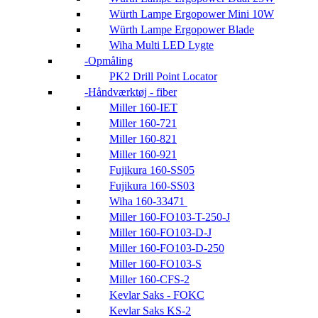
Würth Lampe Ergopower Mini 10W
Würth Lampe Ergopower Blade
Wiha Multi LED Lygte
Opmåling
PK2 Drill Point Locator
Håndværktøj - fiber
Miller 160-IET
Miller 160-721
Miller 160-821
Miller 160-921
Fujikura 160-SS05
Fujikura 160-SS03
Wiha 160-33471
Miller 160-FO103-T-250-J
Miller 160-FO103-D-J
Miller 160-FO103-D-250
Miller 160-FO103-S
Miller 160-CFS-2
Kevlar Saks - FOKC
Kevlar Saks KS-2