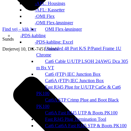
AFL: Housings
AFL: Kassetter
OMI Flex
OMI Flex-løsninger
OMI Flex-løsninger
Find vej – klik her
PDS-kabling
Sunds
PDS-kabling: Excel
Unloaded 48 Port K/S P/Panel Frame 1U
Drejervej 10, DK-7451 Sunds
Chrome
Cat6 Cable U/UTP LSOH 24AWG Dca 305
m Bx VT
Cat6 (FTP) IEC Junction Box
Cat6A (FTP) IEC Junction Box
Fast RJ45 Plug for U/UTP Cat5e & Cat6
PK100
Cat6A STP Crimp Plug and Boot Black
PK100
Cat6A Fast RJ45 UTP & Boots PK100
Fast RJ45 Plug Termination Tool
Cat6 Cat6A Fast RJ45 STP & Boots PK100