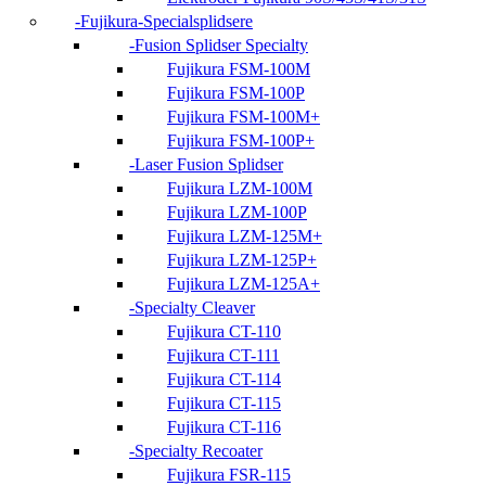
Fujikura-Specialsplidsere
Fusion Splidser Specialty
Fujikura FSM-100M
Fujikura FSM-100P
Fujikura FSM-100M+
Fujikura FSM-100P+
Laser Fusion Splidser
Fujikura LZM-100M
Fujikura LZM-100P
Fujikura LZM-125M+
Fujikura LZM-125P+
Fujikura LZM-125A+
Specialty Cleaver
Fujikura CT-110
Fujikura CT-111
Fujikura CT-114
Fujikura CT-115
Fujikura CT-116
Specialty Recoater
Fujikura FSR-115