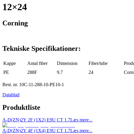
12×24
Corning
Tekniske Specifikationer:
Kappe
Antal fiber
Dimension
Fiber/tube
Prod
PE
288F
9.7
24
Corn
Best. nr.
10C-11-288-10-PE10-1
Datablad
Produktliste
A-D(ZN)2Y 2F (1X2) E9U CT 1.7
Læs mere...
A-D(ZN)2Y 4F (1X4) E9U CT 1.7
Læs mere...