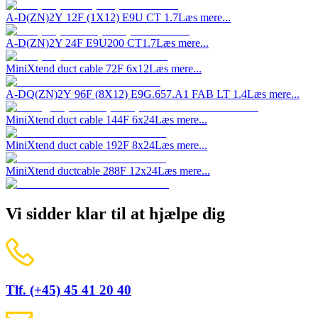
A-D(ZN)2Y 12F (1X12) E9U CT 1.7
Læs mere...
A-D(ZN)2Y 24F E9U200 CT1.7
Læs mere...
MiniXtend duct cable 72F 6x12
Læs mere...
A-DQ(ZN)2Y 96F (8X12) E9G.657.A1 FAB LT 1.4
Læs mere...
MiniXtend duct cable 144F 6x24
Læs mere...
MiniXtend duct cable 192F 8x24
Læs mere...
MiniXtend ductcable 288F 12x24
Læs mere...
Vi sidder klar til at hjælpe dig
Tlf. (+45) 45 41 20 40