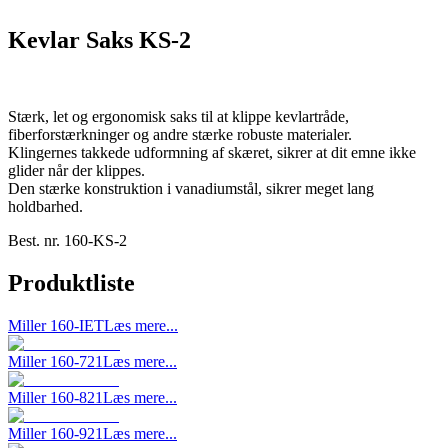
Kevlar Saks KS-2
Stærk, let og ergonomisk saks til at klippe kevlartråde,
fiberforstærkninger og andre stærke robuste materialer.
Klingernes takkede udformning af skæret, sikrer at dit emne ikke
glider når der klippes.
Den stærke konstruktion i vanadiumstål, sikrer meget lang
holdbarhed.
Best. nr.
160-KS-2
Produktliste
Miller 160-IET
Læs mere...
Miller 160-721
Læs mere...
Miller 160-821
Læs mere...
Miller 160-921
Læs mere...