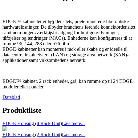
EDGE™-kabinetter er høj-densitets, præterminerede fiberoptiske
hardwareløsninger. De tilbyder branchens førende konnektordensitet
samt nem finger-/værktøjsfri adgang for hurtigere flytninger,
tilføjelser og ændringer (MACs). Enhederne kan konfigureres til at
rumme 96, 144, 288 eller 576 fibre.
EDGE-kabinetter kan monteres i rack eller skabe og er ideelle til
datacentre, lokalnetværk (LAN) og storage area network (SAN)-
applikationer samt virksomhedens netværk.
EDGE™-kabinet, 2 rack-enheder, grå, kan rumme op til 24 EDGE-
moduler eller paneler
Datablad
Produktliste
EDGE Housing (4 Rack Unit)
Læs mere...
EDGE Housing (2 Rack Unit)
Læs mere...