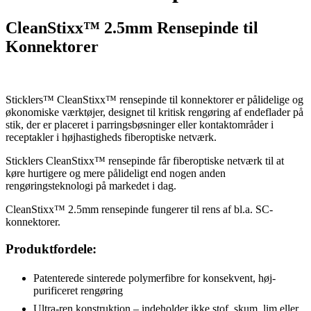
CleanStixx™ 2.5mm Rensepinde til
Konnektorer
Sticklers™ CleanStixx™ rensepinde til konnektorer er pålidelige og
økonomiske værktøjer, designet til kritisk rengøring af endeflader på
stik, der er placeret i parringsbøsninger eller kontaktområder i
receptakler i højhastigheds fiberoptiske netværk.
Sticklers CleanStixx™ rensepinde får fiberoptiske netværk til at
køre hurtigere og mere pålideligt end nogen anden
rengøringsteknologi på markedet i dag.
CleanStixx™ 2.5mm rensepinde fungerer til rens af bl.a. SC-
konnektorer.
Produktfordele:
Patenterede sinterede polymerfibre for konsekvent, høj-
purificeret rengøring
Ultra-ren konstruktion – indeholder ikke stof, skum, lim eller