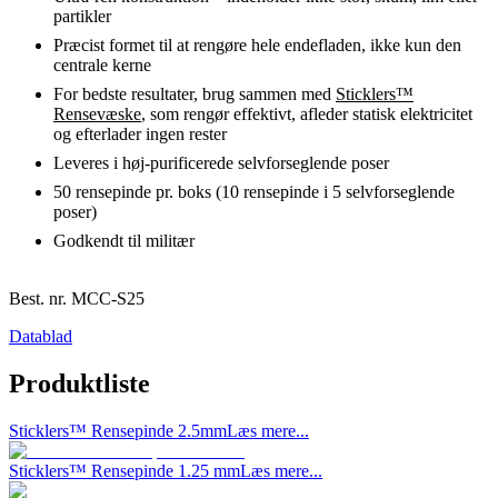
partikler
Præcist formet til at rengøre hele endefladen, ikke kun den
centrale kerne
For bedste resultater, brug sammen med
Sticklers™
Rensevæske
, som rengør effektivt, afleder statisk elektricitet
og efterlader ingen rester
Leveres i høj-purificerede selvforseglende poser
50 rensepinde pr. boks (10 rensepinde i 5 selvforseglende
poser)
Godkendt til militær
Best. nr.
MCC-S25
Datablad
Produktliste
Sticklers™ Rensepinde 2.5mm
Læs mere...
Sticklers™ Rensepinde 1.25 mm
Læs mere...