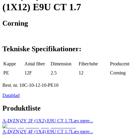
(1X12) E9U CT 1.7
Corning
Tekniske Specifikationer:
Kappe
Antal fiber
Dimension
Fiber/tube
Producent
PE
12F
2.5
12
Corning
Best. nr.
10C-10-12-10-PE10
Datablad
Produktliste
A-D(ZN)2Y 2F (1X2) E9U CT 1.7
Læs mere...
A-D(ZN)2Y 4F (1X4) E9U CT 1.7
Læs mere...