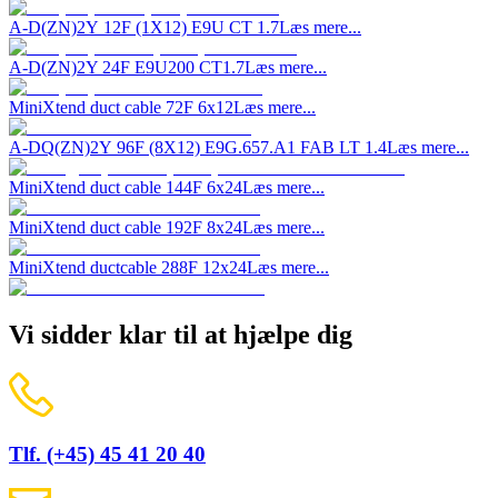
A-D(ZN)2Y 12F (1X12) E9U CT 1.7
Læs mere...
A-D(ZN)2Y 24F E9U200 CT1.7
Læs mere...
MiniXtend duct cable 72F 6x12
Læs mere...
A-DQ(ZN)2Y 96F (8X12) E9G.657.A1 FAB LT 1.4
Læs mere...
MiniXtend duct cable 144F 6x24
Læs mere...
MiniXtend duct cable 192F 8x24
Læs mere...
MiniXtend ductcable 288F 12x24
Læs mere...
Vi sidder klar til at hjælpe dig
Tlf. (+45) 45 41 20 40