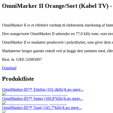
OmniMarker II Orange/Sort (Kabel TV) - 
OmniMarker II er et effektivt værktøj til elektronisk mærkning af br
Den orange/sorte OmniMarker II
udsender en 77,0 kHz tone, som nemt
OmniMarker II er markører produceret i polyethylen, som giver dem e
Markørerne bruges ganske enkelt ved at lægge den sammen med, eller o
Best. nr.
GRE-52085007
Datablad
Produktliste
OmniMarker-ID™ Telefon (101.4kHz)
Læs mere...
OmniMarker-ID™ Strøm (169.8*kHz)
Læs mere...
OmniMarker-ID™ Vand (145.7*kHz)
Læs mere...