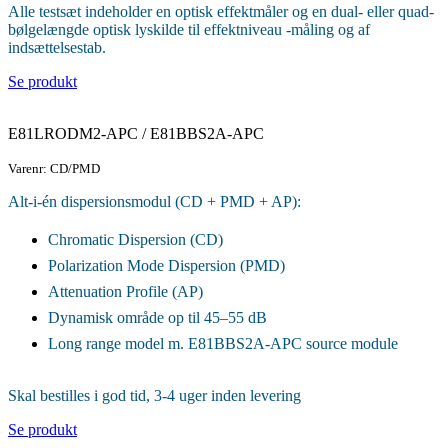
Alle testsæt indeholder en optisk effektmåler og en dual- eller quad-
bølgelængde optisk lyskilde til effektniveau -måling og af
indsættelsestab.
Se produkt
E81LRODM2-APC / E81BBS2A-APC
Varenr: CD/PMD
Alt‑i‑én dispersionsmodul (CD + PMD + AP):
Chromatic Dispersion (CD)
Polarization Mode Dispersion (PMD)
Attenuation Profile (AP)
Dynamisk område op til 45–55 dB
Long range model m. E81BBS2A-APC source module
Skal bestilles i god tid, 3-4 uger inden levering
Se produkt