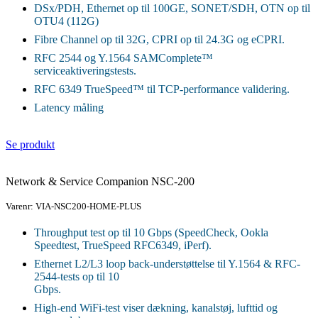
DSx/PDH, Ethernet op til 100GE, SONET/SDH, OTN op til
OTU4 (112G)
Fibre Channel op til 32G, CPRI op til 24.3G og eCPRI.
RFC 2544 og Y.1564 SAMComplete™
serviceaktiveringstests.
RFC 6349 TrueSpeed™ til TCP‑performance validering.
Latency måling
Se produkt
Network & Service Companion NSC-200
Varenr: VIA-NSC200-HOME-PLUS
Throughput test op til 10 Gbps (SpeedCheck, Ookla
Speedtest, TrueSpeed RFC6349, iPerf).
Ethernet L2/L3 loop back-understøttelse til Y.1564 & RFC-
2544-tests op til 10
Gbps.
High-end WiFi-test viser dækning, kanalstøj, lufttid og