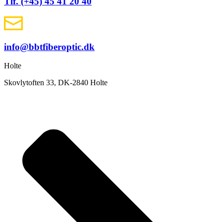
Tlf. (+45) 45 41 20 40
info@bbtfiberoptic.dk
Holte
Skovlytoften 33, DK-2840 Holte