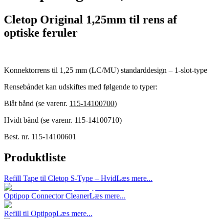
Cletop Original 1,25mm til rens af
optiske feruler
Konnektorrens til 1,25 mm (LC/MU) standarddesign – 1-slot-type
Rensebåndet kan udskiftes med følgende to typer:
Blåt bånd (se varenr.
115-14100700
)
Hvidt bånd (se varenr. 115-14100710)
Best. nr.
115-14100601
Produktliste
Refill Tape til Cletop S-Type – Hvid
Læs mere...
Optipop Connector Cleaner
Læs mere...
Refill til Optipop
Læs mere...