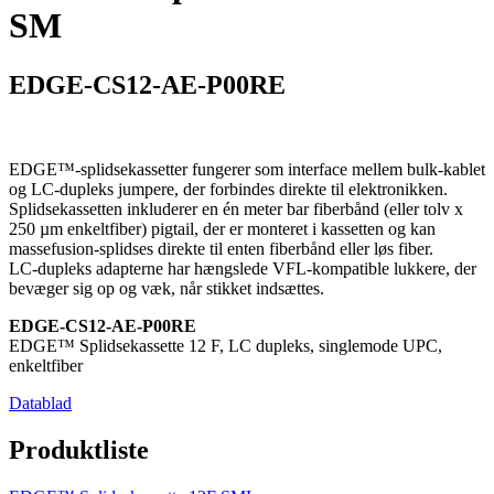
SM
EDGE-CS12-AE-P00RE
EDGE™-splidsekassetter fungerer som interface mellem bulk-kablet
og LC-dupleks jumpere, der forbindes direkte til elektronikken.
Splidsekassetten inkluderer en én meter bar fiberbånd (eller tolv x
250 µm enkeltfiber) pigtail, der er monteret i kassetten og kan
massefusion-splidses direkte til enten fiberbånd eller løs fiber.
LC-dupleks adapterne har hængslede VFL-kompatible lukkere, der
bevæger sig op og væk, når stikket indsættes.
EDGE-CS12-AE-P00RE
EDGE™ Splidsekassette 12 F, LC dupleks, singlemode UPC,
enkeltfiber
Datablad
Produktliste