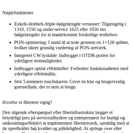
Nøglefunktioner
Enkelt-/dobbelt-/triple-bølgelængde versioner: Tilgængelig i
1310, 1550 og under-service 1625 eller 1650 nm
bølgelængder for at imødekomme forskellige testbehov.
PON-optimering: I stand til at teste gennem en 1×128 splitter,
hvilket sikrer grundig vurdering af PON-netværk.
Integreret CW-lyskilde: Indbygget i OTDR-porten for
yderligere testmuligheder.
Indbygget optisk effekttæller: Forbedrer funktionaliteten med
yderligere effektmålin.
Stor 5-tommers touchskærm: Giver en klar og brugervenlig
grænseflade, der er nem at bruge.
Hvorfor er fibertest vigtig?
Den stigende efterspørgsel efter fiberinfrastruktur lægger et
betydeligt pres på serviceudbydere og entreprenører for hurtigt og
omkostningseffektivt at implementere fibernetværk, samtidig med at
de opretholder høj kvalitet og pålidelighed. At springe over eller