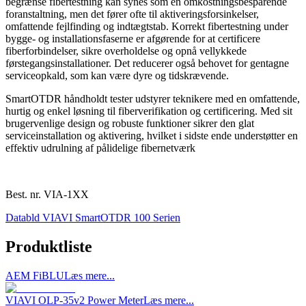
begrænse fibertestning kan synes som en omkostningsbesparende
foranstaltning, men det fører ofte til aktiveringsforsinkelser,
omfattende fejlfinding og indtægtstab. Korrekt fibertestning under
bygge- og installationsfaserne er afgørende for at certificere
fiberforbindelser, sikre overholdelse og opnå vellykkede
førstegangsinstallationer. Det reducerer også behovet for gentagne
serviceopkald, som kan være dyre og tidskrævende.
SmartOTDR håndholdt tester udstyrer teknikere med en omfattende,
hurtig og enkel løsning til fiberverifikation og certificering. Med sit
brugervenlige design og robuste funktioner sikrer den glat
serviceinstallation og aktivering, hvilket i sidste ende understøtter en
effektiv udrulning af pålidelige fibernetværk
Best. nr.
VIA-1XX
Databld VIAVI SmartOTDR 100 Serien
Produktliste
AEM FiBLU
Læs mere...
VIAVI OLP-35v2 Power Meter
Læs mere...