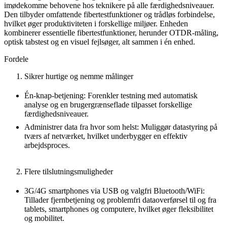
imødekomme behovene hos teknikere på alle færdighedsniveauer.
Den tilbyder omfattende fibertestfunktioner og trådløs forbindelse,
hvilket øger produktiviteten i forskellige miljøer. Enheden
kombinerer essentielle fibertestfunktioner, herunder OTDR-måling,
optisk tabstest og en visuel fejlsøger, alt sammen i én enhed.
Fordele
Sikrer hurtige og nemme målinger
Én-knap-betjening: Forenkler testning med automatisk
analyse og en brugergrænseflade tilpasset forskellige
færdighedsniveauer.
Administrer data fra hvor som helst: Muliggør datastyring på
tværs af netværket, hvilket underbygger en effektiv
arbejdsproces.
Flere tilslutningsmuligheder
3G/4G smartphones via USB og valgfri Bluetooth/WiFi:
Tillader fjernbetjening og problemfri dataoverførsel til og fra
tablets, smartphones og computere, hvilket øger fleksibilitet
og mobilitet.