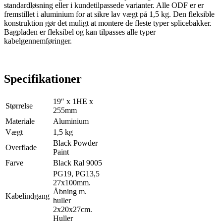
standardløsning eller i kundetilpassede varianter. Alle ODF er er
fremstillet i aluminium for at sikre lav vægt på 1,5 kg. Den fleksible
konstruktion gør det muligt at montere de fleste typer splicebakker.
Bagpladen er fleksibel og kan tilpasses alle typer
kabelgennemføringer.
Specifikationer
19″ x 1HE x
Størrelse
255mm
Materiale
Aluminium
Vægt
1,5 kg
Black Powder
Overflade
Paint
Farve
Black Ral 9005
PG19, PG13,5
27x100mm.
Åbning m.
Kabelindgang
huller
2x20x27cm.
Huller