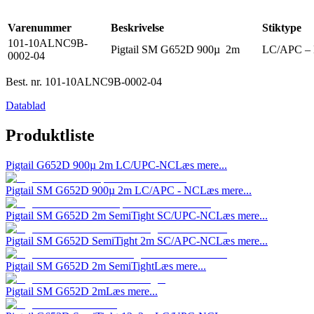
Varenummer
Beskrivelse
Stiktype
101-10ALNC9B-
Pigtail SM G652D 900µ 2m
LC/APC –
0002-04
Best. nr.
101-10ALNC9B-0002-04
Datablad
Produktliste
Pigtail G652D 900µ 2m LC/UPC-NC
Læs mere...
Pigtail SM G652D 900µ 2m LC/APC - NC
Læs mere...
Pigtail SM G652D 2m SemiTight SC/UPC-NC
Læs mere...
Pigtail SM G652D SemiTight 2m SC/APC-NC
Læs mere...
Pigtail SM G652D 2m SemiTight
Læs mere...
Pigtail SM G652D 2m
Læs mere...