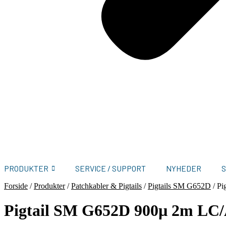
PRODUKTER
SERVICE / SUPPORT
NYHEDER
Forside
/
Produkter
/
Patchkabler & Pigtails
/
Pigtails SM G652D
/
Pi
Pigtail SM G652D 900µ 2m LC