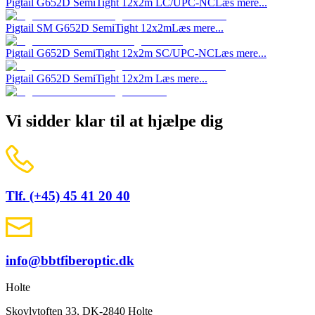
Pigtail G652D SemiTight 12x2m LC/UPC-NC
Læs mere...
Pigtail SM G652D SemiTight 12x2m
Læs mere...
Pigtail G652D SemiTight 12x2m SC/UPC-NC
Læs mere...
Pigtail G652D SemiTight 12x2m
Læs mere...
Vi sidder klar til at hjælpe dig
Tlf. (+45) 45 41 20 40
info@bbtfiberoptic.dk
Holte
Skovlytoften 33, DK-2840 Holte