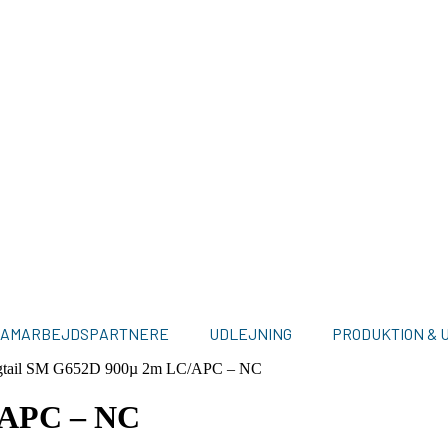
SAMARBEJDSPARTNERE
UDLEJNING
PRODUKTION & 
gtail SM G652D 900µ 2m LC/APC – NC
/APC – NC